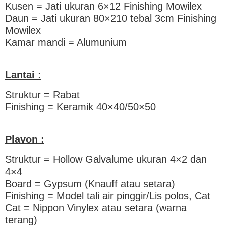
Kusen = Jati ukuran 6×12 Finishing Mowilex
Daun = Jati ukuran 80×210 tebal 3cm Finishing
Mowilex
Kamar mandi = Alumunium
Lantai :
Struktur = Rabat
Finishing = Keramik 40×40/50×50
Plavon :
Struktur = Hollow Galvalume ukuran 4×2 dan
4×4
Board = Gypsum (Knauff atau setara)
Finishing = Model tali air pinggir/Lis polos, Cat
Cat = Nippon Vinylex atau setara (warna
terang)