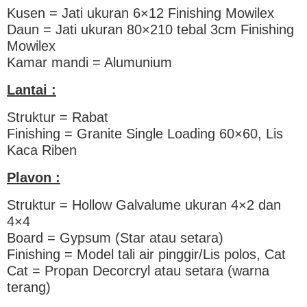
Kusen = Jati ukuran 6×12 Finishing Mowilex
Daun = Jati ukuran 80×210 tebal 3cm Finishing
Mowilex
Kamar mandi = Alumunium
Lantai :
Struktur = Rabat
Finishing = Granite Single Loading 60×60, Lis
Kaca Riben
Plavon :
Struktur = Hollow Galvalume ukuran 4×2 dan
4×4
Board = Gypsum (Star atau setara)
Finishing = Model tali air pinggir/Lis polos, Cat
Cat = Propan Decorcryl atau setara (warna
terang)