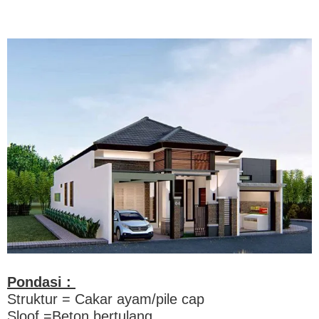
Pondasi :
Struktur = Cakar ayam/pile cap
Sloof =Beton bertulang